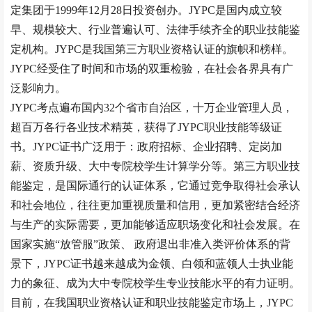
定集团于
1999
年
12
月
28
日投资创办。
JYPC
是国内成立较
早、规模较大、行业普遍认可、法律手续齐全的职业技能鉴
定机构。
JYPC
是我国第三方职业资格认证的旗帜和榜样。
JYPC
经受住了时间和市场的双重检验，在社会各界具有广
泛影响力。
JYPC
考点遍布国内
32
个省市自治区，十万企业管理人员，
超百万各行各业技术精英，获得了
JYPC
职业技能等级证
书。
JYPC
证书广泛用于：政府招标、企业招聘、定岗加
薪、资质升级、大中专院校学生计算学分等。第三方职业技
能鉴定，是国际通行的认证体系，它通过竞争取得社会承认
和社会地位，往往更加重视质量和信用，更加紧密结合经济
与生产的实际需要，更加能够适应职场变化和社会发展。在
国家实施
“
放管服
”
政策、 政府退出非准入类评价体系的背
景下，
JYPC
证书越来越成为金领、白领和蓝领人士执业能
力的象征、成为大中专院校学生专业技能水平的有力证明。
目前，在我国职业资格认证和职业技能鉴定市场上，
JYPC