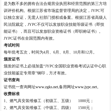
是为数不多的拥有合法合规营业执照和经营范围的第三方培
训评价机构。根据江苏省市场监督管理局的决定，
JYPC
可
以独立发证，无需人社部门授权或备案。根据江苏省高级人
民法院裁定，
JYPC
不仅可以发放职业技能等级证书（即技
能证书），而且可以发放职业资格证书（即职称证书）。
JYPC
证书在全国范围内有效。
考试时间
每年统考五次，时间为
4
月、
6
月、
8
月、
10
月和
12
月。
颁发证书
颁发的证书上必须加盖
“
JYPC
全国职业资格考试认证中心职
业技能鉴定专用章
”
钢印，方才有效。
证书查询
证书统一查询网址
www.zgks.net
,
备用网址
www.jypc.net
。
收费标准
1
、燃气具安装维修工（初级工、五级）
1000
元；
2
、燃气具安装维修工（中级工、四级）
1500
元；