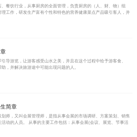
店、餐饮行业，从事厨房的全面管理，负责厨房的（人、财、物）组
管理工作，研发生产富有个性和特色的营养健康菜点产品吸引客人，并
源的成本计算和控制，从而为企业创造最佳经济和社会效益的专业人
职业能力的旅游酒店行业管理人员。
简章
即引导游览，让游客感受山水之美，并且在这个过程中给予游客食、
帮助，并解决旅游途中可能出现问题的人。
招生简章
策划师，又叫会展管理师，是指从事会展的市场调研、方案策划、销售
关活动的人员。 从事的主要工作包括：从事会展(会议、展览、节事活
奖励旅游等)项目的市场调研；从事会展的立项、主题、招商、招展、预
方案的策划；从事会展项目的销售；从事会展的现场运营管理。可在会