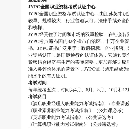
JYPC
全国职业资格考试认证中心
JYPC
全国职业资格考试认证中心，由江苏英才职
较早、规模较大、行业普遍认可、法律手续齐全
和榜样。
JYPC
经受住了时间和市场的双重检验，在社会各
JYPC
考点遍布国内
32
个省市自治区，十万企业
书。
JYPC
证书广泛用于：政府招标、企业招聘、
业资格认证，是国际通行的认证体系，它通过竞
紧密结合经济与生产的实际需要，更加能够适应职
准入类评价体系的背景下，
JYPC
证书越来越成为
能水平的有力证明。
考试时间
每年统考五次，时间为
4
月、
6
月、
8
月、
10
月和
12
考试科目
《酒店职业经理人职业能力考试指南》（专业课
《职业素养职业能力考试指南 》（公共课必考）
《英语职业能力考试指南》（公共课选考）
《计算机职业能力考试指南》（公共课选考）