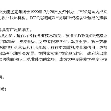
业技能鉴定集团于
1999
年
12
月
28
日投资创办。
JYPC
是国内成立
的职业认证机构。
JYPC
是我国第三方职业资格认证领域的旗帜
界具有广泛影响力。
管理人员，超百万各行各业技术精英，获得了
JYPC
职业资格证
定岗加薪、资质升级、大中专院校学生计算学分等。第三方职
争取得社会承认和社会地位，往往更加重视质量和信用，更加
场变化和社会发展。在国家实施“放管服”政策、 政府退出非
金领和白领人士执业能力的象征、成为大中专院校学生专业技
月。
必考）