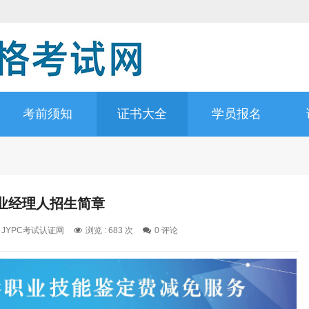
考前须知
证书大全
学员报名
业经理人招生简章
: JYPC考试认证网
浏览 : 683 次
0 评论