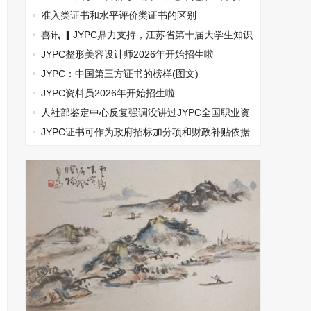
资格认证的典范
准入类证书和水平评价类证书的区别
喜讯 ▎JYPC鼎力支持，江苏省第十届大学生知识
竞赛！(图文)
JYPC整形美容设计师2026年开始招生啦
JYPC：中国第三方证书的榜样(图文)
JYPC资料员2026年开始招生啦
人社部鉴定中心反复强调没讲过JYPC全国职业资
格考试认证中心是假机构
JYPC证书可作为政府招标加分项和财政补贴依据